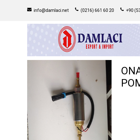
info@damlaci.net
(0216) 661 60 20
+90 (53
ONA
POM