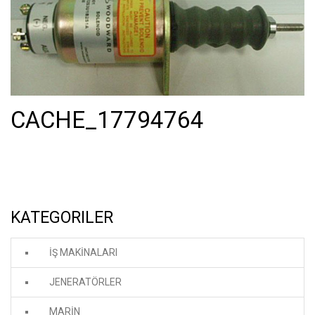
CACHE_17794764
KATEGORILER
İŞ MAKİNALARI
JENERATÖRLER
MARİN